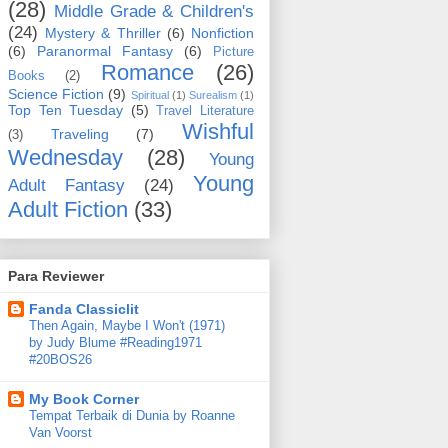
(28)
Middle Grade & Children's
(24)
Mystery & Thriller
(6)
Nonfiction
(6)
Paranormal Fantasy
(6)
Picture
Romance
(26)
Books
(2)
Science Fiction
(9)
Spiritual
(1)
Surealism
(1)
Top Ten Tuesday
(5)
Travel Literature
Wishful
Traveling
(7)
(3)
Wednesday
(28)
Young
Young
Adult Fantasy
(24)
Adult Fiction
(33)
Para Reviewer
Fanda Classiclit
Then Again, Maybe I Won't (1971)
by Judy Blume #Reading1971
#20BOS26
My Book Corner
Tempat Terbaik di Dunia by Roanne
Van Voorst