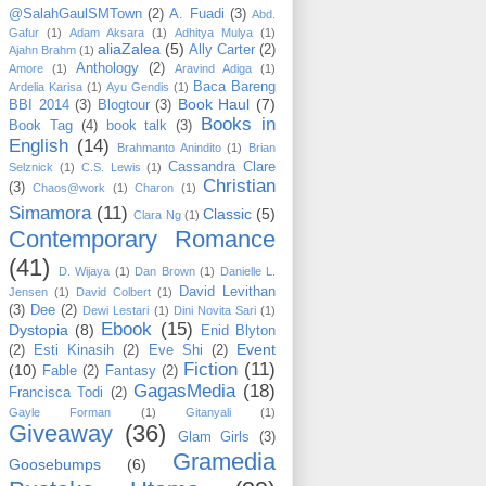
@SalahGaulSMTown
(2)
A. Fuadi
(3)
Abd.
Gafur
(1)
Adam Aksara
(1)
Adhitya Mulya
(1)
aliaZalea
(5)
Ally Carter
(2)
Ajahn Brahm
(1)
Anthology
(2)
Amore
(1)
Aravind Adiga
(1)
Baca Bareng
Ardelia Karisa
(1)
Ayu Gendis
(1)
Book Haul
(7)
BBI 2014
(3)
Blogtour
(3)
Books in
Book Tag
(4)
book talk
(3)
English
(14)
Brahmanto Anindito
(1)
Brian
Cassandra Clare
Selznick
(1)
C.S. Lewis
(1)
Christian
(3)
Chaos@work
(1)
Charon
(1)
Simamora
(11)
Classic
(5)
Clara Ng
(1)
Contemporary Romance
(41)
D. Wijaya
(1)
Dan Brown
(1)
Danielle L.
David Levithan
Jensen
(1)
David Colbert
(1)
(3)
Dee
(2)
Dewi Lestari
(1)
Dini Novita Sari
(1)
Ebook
(15)
Dystopia
(8)
Enid Blyton
Event
(2)
Esti Kinasih
(2)
Eve Shi
(2)
Fiction
(11)
(10)
Fable
(2)
Fantasy
(2)
GagasMedia
(18)
Francisca Todi
(2)
Gayle Forman
(1)
Gitanyali
(1)
Giveaway
(36)
Glam Girls
(3)
Gramedia
Goosebumps
(6)