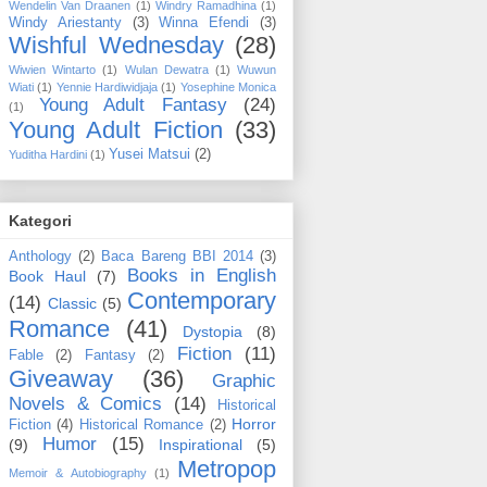
Wendelin Van Draanen
(1)
Windry Ramadhina
(1)
Windy Ariestanty
(3)
Winna Efendi
(3)
Wishful Wednesday
(28)
Wiwien Wintarto
(1)
Wulan Dewatra
(1)
Wuwun
Wiati
(1)
Yennie Hardiwidjaja
(1)
Yosephine Monica
Young Adult Fantasy
(24)
(1)
Young Adult Fiction
(33)
Yusei Matsui
(2)
Yuditha Hardini
(1)
Kategori
Anthology
(2)
Baca Bareng BBI 2014
(3)
Books in English
Book Haul
(7)
Contemporary
(14)
Classic
(5)
Romance
(41)
Dystopia
(8)
Fiction
(11)
Fable
(2)
Fantasy
(2)
Giveaway
(36)
Graphic
Novels & Comics
(14)
Historical
Horror
Fiction
(4)
Historical Romance
(2)
Humor
(15)
(9)
Inspirational
(5)
Metropop
Memoir & Autobiography
(1)