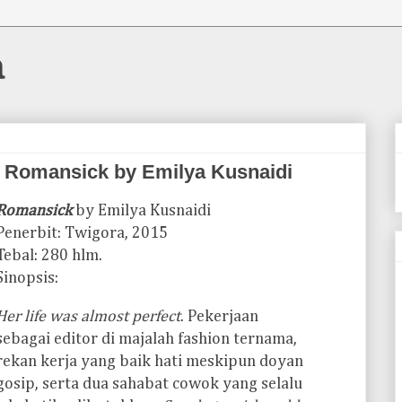
a
 Romansick by Emilya Kusnaidi
Romansick
by Emilya Kusnaidi
Penerbit: Twigora, 2015
Tebal: 280 hlm.
Sinopsis:
Her life was almost perfect
. Pekerjaan
sebagai editor di majalah fashion ternama,
rekan kerja yang baik hati meskipun doyan
gosip, serta dua sahabat cowok yang selalu