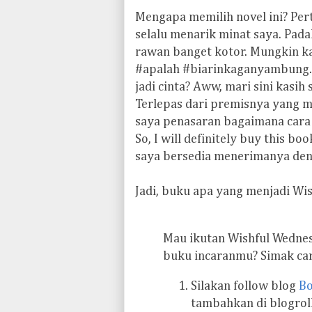
M
engapa memilih novel ini? Pe
selalu menarik minat saya. Pada
rawan banget kotor. Mungkin kar
#apalah #biarinkaganyambung. K
jadi cinta? Aww, mari sini kasih 
Terlepas dari premisnya yang m
saya penasaran bagaimana cara
So, I will definitely buy this b
saya bersedia menerimanya denga
Jadi, buku apa yang menjadi Wi
Mau ikutan Wishful Wedne
buku incaranmu? Simak car
Silakan follow blog
Bo
tambahkan di blogrol