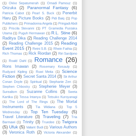
(1)
Okke Sepatumerah
(1)
Omadi Pamouz
(1)
Paranormal Fantasy
(6)
Orizuka
(2)
Penerbit
Patricia Cabot
(1)
Pearl S. Buck
(1)
Haru
(2)
Picture Books
(2)
Pidi Baiq
(1)
Pop
Publishers
(1)
Primadonna Angela
(1)
Pringadi Abdi
(1)
Priscila Stevanni
(1)
PT Gramedia Pustaka
R.L. Stine
(6)
Utama
(1)
Puguh Hermawan
(1)
Raditya Dika
(2)
Reading Challenge 2014
Reading
(2)
Reading Challenge 2015
(2)
Event 2015
(7)
Retni S.B.
(1)
Rhein Fathia
(1)
Rick Riordan
(2)
Rich Thomas
(1)
Riri Sardjono
Romance
(26)
(1)
Roald Dahl
(1)
Rons Imawan
(2)
Rosemary Kesauly
(1)
Science
Rudyard Kipling
(1)
Ruwi Meita
(1)
Fiction
(9)
Secret Santa 2014
(3)
Sir Arthur
Conan Doyle
(1)
Spiritual
(1)
Stephanie Zen
(1)
Stephenie Meyer
(3)
Stephen Chbosky
(1)
Suzanne Collins
(3)
Surealism
(1)
Sweta
Kartika
(1)
Tessa Intanya
(1)
Tetsuko Kuroyanagi
The Mortal
(1)
The Lord of The Rings
(1)
Instruments
(3)
Tia Widiana
(1)
Top 5
Top Ten Tuesday
(5)
Wednesday
(1)
Traveling
(7)
Travel Literature
(3)
Tria
Twigora
Trinity
(3)
Barmawi
(1)
Truedee
(1)
(5)
Ufuk
(5)
Various Authors
Valiant Budi
(1)
(3)
Veronica Roth
(2)
Victoria Alexander
(1)