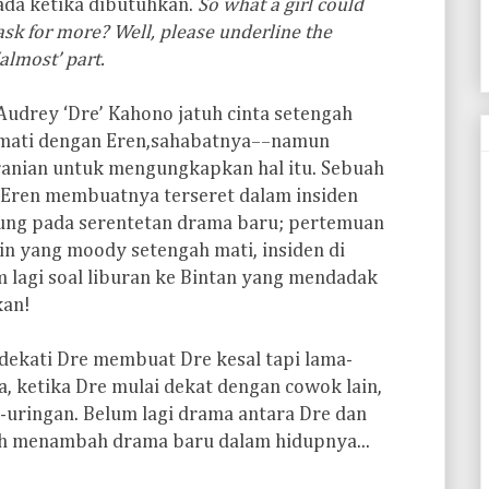
ada ketika dibutuhkan.
So what a girl could
ask for more? Well, please underline the
‘almost’ part.
Audrey ‘Dre’ Kahono jatuh cinta setengah
mati dengan Eren,sahabatnya––namun
anian untuk mengungkapkan hal itu. Sebuah
Eren membuatnya terseret dalam insiden
jung pada serentetan drama baru; pertemuan
in yang moody setengah mati, insiden di
m lagi soal liburan ke Bintan yang mendadak
kan!
dekati Dre membuat Dre kesal tapi lama-
, ketika Dre mulai dekat dengan cowok lain,
-uringan. Belum lagi drama antara Dre dan
ah menambah drama baru dalam hidupnya...