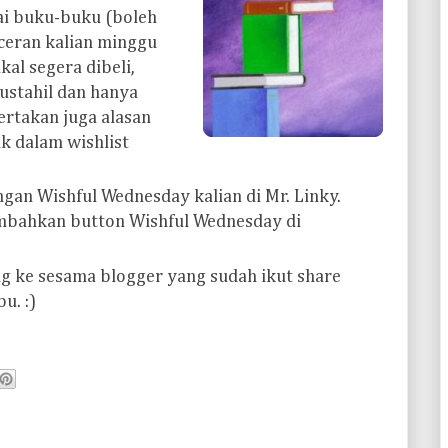
ai buku-buku (boleh
nceran kalian minggu
kal segera dibeli,
ustahil dan hanya
ertakan juga alasan
k dalam wishlist
ngan Wishful Wednesday kalian di Mr. Linky.
ambahkan button Wishful Wednesday di
ng ke sesama blogger yang sudah ikut share
u. :)