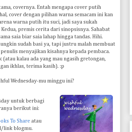
rtama, covernya. Entah mengapa cover putih
hal, cover dengan pilihan warna semacam ini kan
ena warna putih itu suci, jadi saya sukah
edua, premis cerita dari sinopsisnya. Sahabat
sama saia biar saia lahap hingga tandas. Hihi.
ungkin sudah basi ya, tapi justru malah membuat
 penulis menyajikan kisahnya kepada pembaca.
ook (atau kalau ada yang mau ngasih gretongan,
n ikhlas, terima kasih). :p
shful Wednesday-mu minggu ini?
sday untuk berbagi
anya berikut ini:
oks To Share
atau
l/link blogmu.