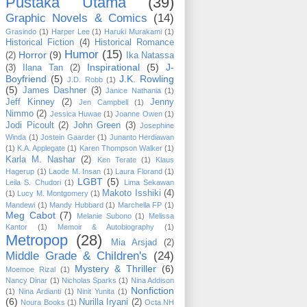
Pustaka Utama
(39)
Graphic Novels & Comics
(14)
Grasindo
(1)
Harper Lee
(1)
Haruki Murakami
(1)
Historical Fiction
(4)
Historical Romance
Humor
(15)
Horror
(9)
(2)
Ika Natassa
Inspirational
(5)
J-
(3)
Ilana Tan
(2)
Boyfriend
(5)
J.K. Rowling
J.D. Robb
(1)
(5)
James Dashner
(3)
Janice Nathania
(1)
Jeff Kinney
(2)
Jenny
Jen Campbell
(1)
Nimmo
(2)
Jessica Huwae
(1)
Joanne Owen
(1)
Jodi Picoult
(2)
John Green
(3)
Josephine
Winda
(1)
Jostein Gaarder
(1)
Junanto Herdiawan
(1)
K.A. Applegate
(1)
Karen Thompson Walker
(1)
Karla M. Nashar
(2)
Ken Terate
(1)
Klaus
Hagerup
(1)
Laode M. Insan
(1)
Laura Florand
(1)
LGBT
(5)
Leila S. Chudori
(1)
Lima Sekawan
Makoto Isshiki
(4)
(1)
Lucy M. Montgomery
(1)
Mandewi
(1)
Mandy Hubbard
(1)
Marchella FP
(1)
Meg Cabot
(7)
Melanie Subono
(1)
Melissa
Kantor
(1)
Memoir & Autobiography
(1)
Metropop
(28)
Mia Arsjad
(2)
Middle Grade & Children's
(24)
Mystery & Thriller
(6)
Moemoe Rizal
(1)
Nancy Dinar
(1)
Nicholas Sparks
(1)
Nina Addison
Nonfiction
(1)
Nina Ardianti
(1)
Ninit Yunita
(1)
(6)
Nurilla Iryani
(2)
Noura Books
(1)
Octa NH