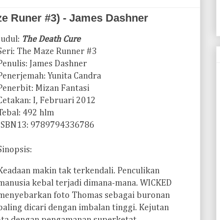
ze Runer #3) - James Dashner
Judul:
The Death Cure
Seri: The Maze Runner #3
Penulis: James Dashner
Penerjemah: Yunita Candra
Penerbit: Mizan Fantasi
Cetakan: I, Februari 2012
Tebal: 492 hlm
ISBN13: 9789794336786
Sinopsis:
Keadaan makin tak terkendali. Penculikan
manusia kebal terjadi dimana-mana. WICKED
menyebarkan foto Thomas sebagai buronan
paling dicari dengan imbalan tinggi. Kejutan
kota dengan pengamanan superketat