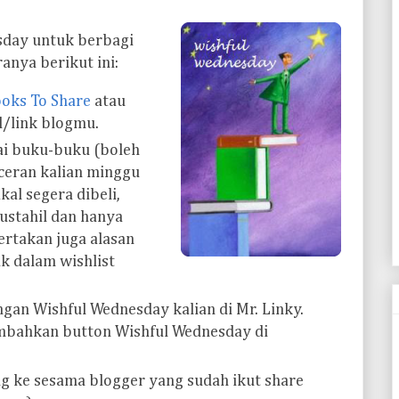
sday untuk berbagi
anya berikut ini:
oks To Share
atau
l/link blogmu.
ai buku-buku (boleh
nceran kalian minggu
kal segera dibeli,
ustahil dan hanya
ertakan juga alasan
k dalam wishlist
ngan Wishful Wednesday kalian di Mr. Linky.
ambahkan button Wishful Wednesday di
ng ke sesama blogger yang sudah ikut share