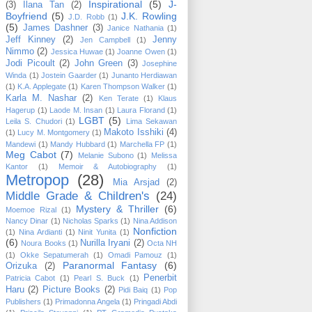
Inspirational
(5)
J-
(3)
Ilana Tan
(2)
Boyfriend
(5)
J.K. Rowling
J.D. Robb
(1)
(5)
James Dashner
(3)
Janice Nathania
(1)
Jeff Kinney
(2)
Jenny
Jen Campbell
(1)
Nimmo
(2)
Jessica Huwae
(1)
Joanne Owen
(1)
Jodi Picoult
(2)
John Green
(3)
Josephine
Winda
(1)
Jostein Gaarder
(1)
Junanto Herdiawan
(1)
K.A. Applegate
(1)
Karen Thompson Walker
(1)
Karla M. Nashar
(2)
Ken Terate
(1)
Klaus
Hagerup
(1)
Laode M. Insan
(1)
Laura Florand
(1)
LGBT
(5)
Leila S. Chudori
(1)
Lima Sekawan
Makoto Isshiki
(4)
(1)
Lucy M. Montgomery
(1)
Mandewi
(1)
Mandy Hubbard
(1)
Marchella FP
(1)
Meg Cabot
(7)
Melanie Subono
(1)
Melissa
Kantor
(1)
Memoir & Autobiography
(1)
Metropop
(28)
Mia Arsjad
(2)
Middle Grade & Children's
(24)
Mystery & Thriller
(6)
Moemoe Rizal
(1)
Nancy Dinar
(1)
Nicholas Sparks
(1)
Nina Addison
Nonfiction
(1)
Nina Ardianti
(1)
Ninit Yunita
(1)
(6)
Nurilla Iryani
(2)
Noura Books
(1)
Octa NH
(1)
Okke Sepatumerah
(1)
Omadi Pamouz
(1)
Paranormal Fantasy
(6)
Orizuka
(2)
Penerbit
Patricia Cabot
(1)
Pearl S. Buck
(1)
Haru
(2)
Picture Books
(2)
Pidi Baiq
(1)
Pop
Publishers
(1)
Primadonna Angela
(1)
Pringadi Abdi