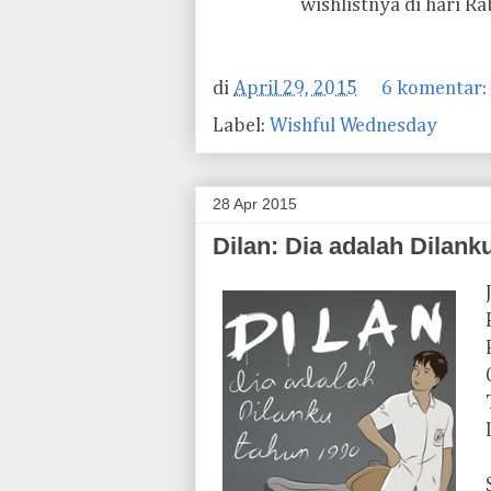
wishlistnya di hari Rab
di
April 29, 2015
6 komentar:
Label:
Wishful Wednesday
28 Apr 2015
Dilan: Dia adalah Dilank