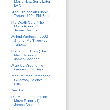
Marry Now, Sorry Later
by C...
Dilan: Dia adalah Dilanku
Tahun 1990 - Pidi Baiq
The Death Cure (The
Maze Runer #3) -
James Dashner
Wishful Wednesday #23:
Shatter Me Trilogy by
Taher...
The Scorch Trials (The
Maze Runer #2) -
James Dashner
Wrap Up: Around the
Genres in 30 Days
Pengumuman Pemenang
Giveaway Science
Fiction / Fan...
Dear Bebi
The Maze Runner (The
Maze Runer #1) -
James Dashner