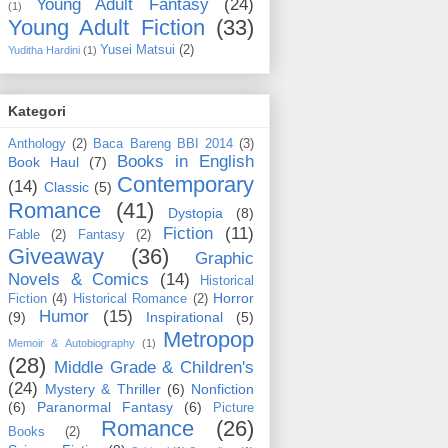
Young Adult Fantasy
(24)
(1)
Young Adult Fiction
(33)
Yusei Matsui
(2)
Yuditha Hardini
(1)
Kategori
Anthology
(2)
Baca Bareng BBI 2014
(3)
Books in English
Book Haul
(7)
Contemporary
(14)
Classic
(5)
Romance
(41)
Dystopia
(8)
Fiction
(11)
Fable
(2)
Fantasy
(2)
Giveaway
(36)
Graphic
Novels & Comics
(14)
Historical
Horror
Fiction
(4)
Historical Romance
(2)
Humor
(15)
(9)
Inspirational
(5)
Metropop
Memoir & Autobiography
(1)
(28)
Middle Grade & Children's
(24)
Mystery & Thriller
(6)
Nonfiction
(6)
Paranormal Fantasy
(6)
Picture
Romance
(26)
Books
(2)