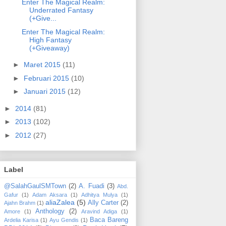
Enter The Magical Realm:
Underrated Fantasy
(+Give...
Enter The Magical Realm:
High Fantasy
(+Giveaway)
►
Maret 2015
(11)
►
Februari 2015
(10)
►
Januari 2015
(12)
►
2014
(81)
►
2013
(102)
►
2012
(27)
Label
@SalahGaulSMTown
(2)
A. Fuadi
(3)
Abd.
Gafur
(1)
Adam Aksara
(1)
Adhitya Mulya
(1)
aliaZalea
(5)
Ally Carter
(2)
Ajahn Brahm
(1)
Anthology
(2)
Amore
(1)
Aravind Adiga
(1)
Baca Bareng
Ardelia Karisa
(1)
Ayu Gendis
(1)