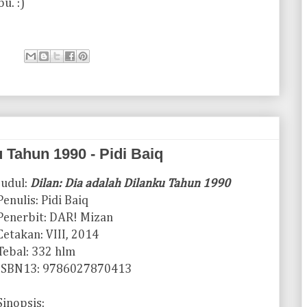
u. :)
u Tahun 1990 - Pidi Baiq
Judul:
Dilan: Dia adalah Dilanku Tahun 1990
Penulis: Pidi Baiq
Penerbit: DAR! Mizan
Cetakan: VIII, 2014
Tebal: 332 hlm
ISBN13: 9786027870413
Sinopsis: