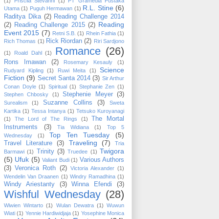
(1)
Priscila Stevanni
(1)
PT Gramedia Pustaka
R.L. Stine
(6)
Utama
(1)
Puguh Hermawan
(1)
Raditya Dika
(2)
Reading Challenge 2014
Reading
(2)
Reading Challenge 2015
(2)
Event 2015
(7)
Retni S.B.
(1)
Rhein Fathia
(1)
Rick Riordan
(2)
Rich Thomas
(1)
Riri Sardjono
Romance
(26)
(1)
Roald Dahl
(1)
Rons Imawan
(2)
Rosemary Kesauly
(1)
Science
Rudyard Kipling
(1)
Ruwi Meita
(1)
Fiction
(9)
Secret Santa 2014
(3)
Sir Arthur
Conan Doyle
(1)
Spiritual
(1)
Stephanie Zen
(1)
Stephenie Meyer
(3)
Stephen Chbosky
(1)
Suzanne Collins
(3)
Surealism
(1)
Sweta
Kartika
(1)
Tessa Intanya
(1)
Tetsuko Kuroyanagi
The Mortal
(1)
The Lord of The Rings
(1)
Instruments
(3)
Tia Widiana
(1)
Top 5
Top Ten Tuesday
(5)
Wednesday
(1)
Traveling
(7)
Travel Literature
(3)
Tria
Twigora
Trinity
(3)
Barmawi
(1)
Truedee
(1)
(5)
Ufuk
(5)
Various Authors
Valiant Budi
(1)
(3)
Veronica Roth
(2)
Victoria Alexander
(1)
Wendelin Van Draanen
(1)
Windry Ramadhina
(1)
Windy Ariestanty
(3)
Winna Efendi
(3)
Wishful Wednesday
(28)
Wiwien Wintarto
(1)
Wulan Dewatra
(1)
Wuwun
Wiati
(1)
Yennie Hardiwidjaja
(1)
Yosephine Monica