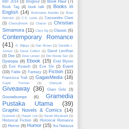
Book Haul
(7)
BBI 2014
(3)
Blogtour
(3)
Books in
Book Tag
(4)
book talk
(3)
English
(14)
Brahmanto Anindito
(1)
Brian
Cassandra Clare
Selznick
(1)
C.S. Lewis
(1)
Christian
(3)
Chaos@work
(1)
Charon
(1)
Simamora
(11)
Classic
(5)
Clara Ng
(1)
Contemporary Romance
(41)
D. Wijaya
(1)
Dan Brown
(1)
Danielle L.
David Levithan
Jensen
(1)
David Colbert
(1)
(3)
Dee
(2)
Dewi Lestari
(1)
Dini Novita Sari
(1)
Ebook
(15)
Dystopia
(8)
Enid Blyton
Event
(2)
Esti Kinasih
(2)
Eve Shi
(2)
Fiction
(11)
(10)
Fable
(2)
Fantasy
(2)
GagasMedia
(18)
Francisca Todi
(2)
Gayle Forman
(1)
Gitanyali
(1)
Giveaway
(36)
Glam Girls
(3)
Gramedia
Goosebumps
(6)
Pustaka Utama
(39)
Graphic Novels & Comics
(14)
Grasindo
(1)
Harper Lee
(1)
Haruki Murakami
(1)
Historical Fiction
(4)
Historical Romance
Humor
(15)
Horror
(9)
(2)
Ika Natassa