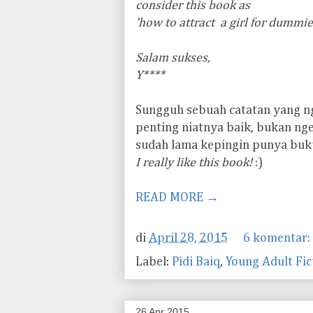
consider this book as
'how to attract a girl for dummie
Salam sukses,
Y****
Sungguh sebuah catatan yang nga
penting niatnya baik, bukan ng
sudah lama kepingin punya buku
I really like this book!
:)
READ MORE →
di
April 28, 2015
6 komentar:
Label:
Pidi Baiq
,
Young Adult Fic
26 Apr 2015