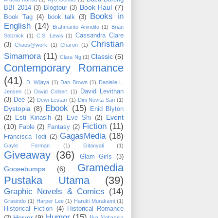
Book Haul
(7)
BBI 2014
(3)
Blogtour
(3)
Books in
Book Tag
(4)
book talk
(3)
English
(14)
Brahmanto Anindito
(1)
Brian
Cassandra Clare
Selznick
(1)
C.S. Lewis
(1)
Christian
(3)
Chaos@work
(1)
Charon
(1)
Simamora
(11)
Classic
(5)
Clara Ng
(1)
Contemporary Romance
(41)
D. Wijaya
(1)
Dan Brown
(1)
Danielle L.
David Levithan
Jensen
(1)
David Colbert
(1)
(3)
Dee
(2)
Dewi Lestari
(1)
Dini Novita Sari
(1)
Ebook
(15)
Dystopia
(8)
Enid Blyton
Event
(2)
Esti Kinasih
(2)
Eve Shi
(2)
Fiction
(11)
(10)
Fable
(2)
Fantasy
(2)
GagasMedia
(18)
Francisca Todi
(2)
Gayle Forman
(1)
Gitanyali
(1)
Giveaway
(36)
Glam Girls
(3)
Gramedia
Goosebumps
(6)
Pustaka Utama
(39)
Graphic Novels & Comics
(14)
Grasindo
(1)
Harper Lee
(1)
Haruki Murakami
(1)
Historical Fiction
(4)
Historical Romance
Humor
(15)
Horror
(9)
(2)
Ika Natassa