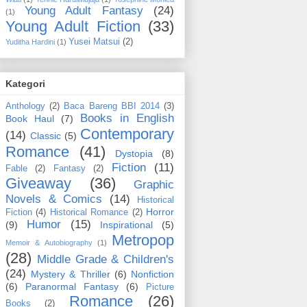
Young Adult Fantasy
(24)
(1)
Young Adult Fiction
(33)
Yusei Matsui
(2)
Yuditha Hardini
(1)
Kategori
Anthology
(2)
Baca Bareng BBI 2014
(3)
Books in English
Book Haul
(7)
Contemporary
(14)
Classic
(5)
Romance
(41)
Dystopia
(8)
Fiction
(11)
Fable
(2)
Fantasy
(2)
Giveaway
(36)
Graphic
Novels & Comics
(14)
Historical
Horror
Fiction
(4)
Historical Romance
(2)
Humor
(15)
(9)
Inspirational
(5)
Metropop
Memoir & Autobiography
(1)
(28)
Middle Grade & Children's
(24)
Mystery & Thriller
(6)
Nonfiction
(6)
Paranormal Fantasy
(6)
Picture
Romance
(26)
Books
(2)