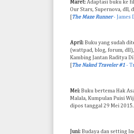
Maret:
Adaptasi buku ke fil
Our Stars, Supernova, dll,
[
The Maze Runner
- James 
April:
Buku yang sudah dit
(wattpad, blog, forum, dll
Kambing Jantan Raditya Dika
[
The Naked Traveler #1
- T
Mei:
Buku bertema Hak Asasi
Malala, Kumpulan Puisi Wiji
dipos tanggal 29 Mei 2015.
Juni:
Budaya dan setting In