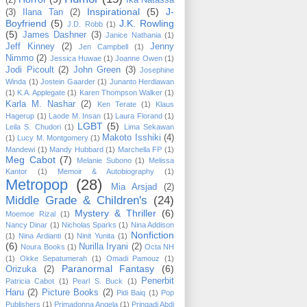
Inspirational
(5)
J-
(3)
Ilana Tan
(2)
Boyfriend
(5)
J.K. Rowling
J.D. Robb
(1)
(5)
James Dashner
(3)
Janice Nathania
(1)
Jeff Kinney
(2)
Jenny
Jen Campbell
(1)
Nimmo
(2)
Jessica Huwae
(1)
Joanne Owen
(1)
Jodi Picoult
(2)
John Green
(3)
Josephine
Winda
(1)
Jostein Gaarder
(1)
Junanto Herdiawan
(1)
K.A. Applegate
(1)
Karen Thompson Walker
(1)
Karla M. Nashar
(2)
Ken Terate
(1)
Klaus
Hagerup
(1)
Laode M. Insan
(1)
Laura Florand
(1)
LGBT
(5)
Leila S. Chudori
(1)
Lima Sekawan
Makoto Isshiki
(4)
(1)
Lucy M. Montgomery
(1)
Mandewi
(1)
Mandy Hubbard
(1)
Marchella FP
(1)
Meg Cabot
(7)
Melanie Subono
(1)
Melissa
Kantor
(1)
Memoir & Autobiography
(1)
Metropop
(28)
Mia Arsjad
(2)
Middle Grade & Children's
(24)
Mystery & Thriller
(6)
Moemoe Rizal
(1)
Nancy Dinar
(1)
Nicholas Sparks
(1)
Nina Addison
Nonfiction
(1)
Nina Ardianti
(1)
Ninit Yunita
(1)
(6)
Nurilla Iryani
(2)
Noura Books
(1)
Octa NH
(1)
Okke Sepatumerah
(1)
Omadi Pamouz
(1)
Paranormal Fantasy
(6)
Orizuka
(2)
Penerbit
Patricia Cabot
(1)
Pearl S. Buck
(1)
Haru
(2)
Picture Books
(2)
Pidi Baiq
(1)
Pop
Publishers
(1)
Primadonna Angela
(1)
Pringadi Abdi