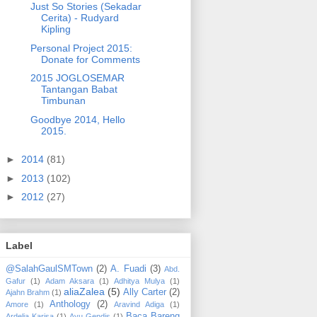
Just So Stories (Sekadar
Cerita) - Rudyard
Kipling
Personal Project 2015:
Donate for Comments
2015 JOGLOSEMAR
Tantangan Babat
Timbunan
Goodbye 2014, Hello
2015.
►
2014
(81)
►
2013
(102)
►
2012
(27)
Label
@SalahGaulSMTown
(2)
A. Fuadi
(3)
Abd.
Gafur
(1)
Adam Aksara
(1)
Adhitya Mulya
(1)
aliaZalea
(5)
Ally Carter
(2)
Ajahn Brahm
(1)
Anthology
(2)
Amore
(1)
Aravind Adiga
(1)
Baca Bareng
Ardelia Karisa
(1)
Ayu Gendis
(1)