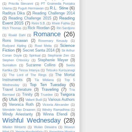
(1)
Priscila Stevanni
(1)
PT Gramedia Pustaka
R.L. Stine
(6)
Utama
(1)
Puguh Hermawan
(1)
Raditya Dika
(2)
Reading Challenge 2014
Reading
(2)
Reading Challenge 2015
(2)
Event 2015
(7)
Retni S.B.
(1)
Rhein Fathia
(1)
Rick Riordan
(2)
Rich Thomas
(1)
Riri Sardjono
Romance
(26)
(1)
Roald Dahl
(1)
Rons Imawan
(2)
Rosemary Kesauly
(1)
Science
Rudyard Kipling
(1)
Ruwi Meita
(1)
Fiction
(9)
Secret Santa 2014
(3)
Sir Arthur
Conan Doyle
(1)
Spiritual
(1)
Stephanie Zen
(1)
Stephenie Meyer
(3)
Stephen Chbosky
(1)
Suzanne Collins
(3)
Surealism
(1)
Sweta
Kartika
(1)
Tessa Intanya
(1)
Tetsuko Kuroyanagi
The Mortal
(1)
The Lord of The Rings
(1)
Instruments
(3)
Tia Widiana
(1)
Top 5
Top Ten Tuesday
(5)
Wednesday
(1)
Traveling
(7)
Travel Literature
(3)
Tria
Twigora
Trinity
(3)
Barmawi
(1)
Truedee
(1)
(5)
Ufuk
(5)
Various Authors
Valiant Budi
(1)
(3)
Veronica Roth
(2)
Victoria Alexander
(1)
Wendelin Van Draanen
(1)
Windry Ramadhina
(1)
Windy Ariestanty
(3)
Winna Efendi
(3)
Wishful Wednesday
(28)
Wiwien Wintarto
(1)
Wulan Dewatra
(1)
Wuwun
Wiati
(1)
Yennie Hardiwidjaja
(1)
Yosephine Monica