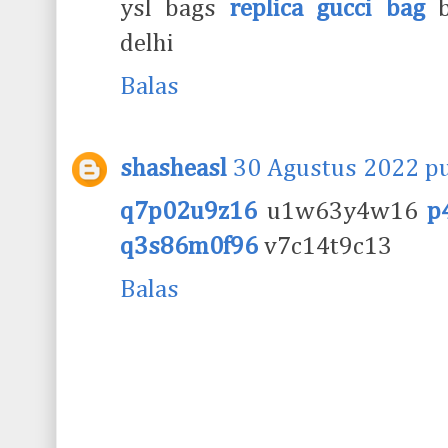
ysl bags
replica gucci bag
b
delhi
Balas
shasheasl
30 Agustus 2022 pu
q7p02u9z16
u1w63y4w16
p
q3s86m0f96
v7c14t9c13
Balas