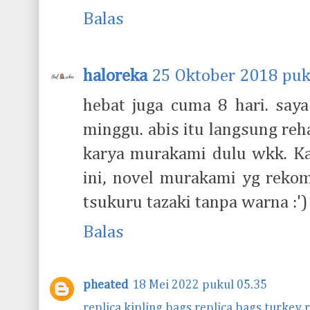
Balas
haloreka
25 Oktober 2018 puk
hebat juga cuma 8 hari. say
minggu. abis itu langsung reh
karya murakami dulu wkk. Ka
ini, novel murakami yg reko
tsukuru tazaki tanpa warna :')
Balas
pheated
18 Mei 2022 pukul 05.35
replica kipling bags
replica bags turkey