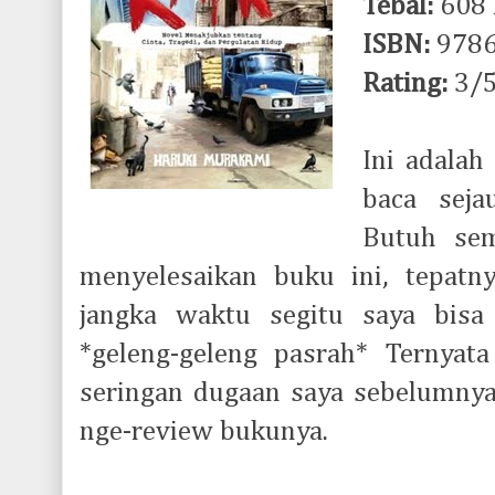
Tebal:
608 
ISBN:
9786
Rating:
3/
I
ni adalah
baca seja
Butuh sem
menyelesaikan buku ini, tepatny
jangka waktu segitu saya bisa
*geleng-geleng pasrah* Ternyat
seringan dugaan saya sebelumnya.
nge-review bukunya.