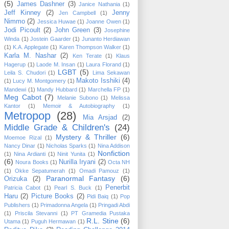
(5)
James Dashner
(3)
Janice Nathania
(1)
Jeff Kinney
(2)
Jenny
Jen Campbell
(1)
Nimmo
(2)
Jessica Huwae
(1)
Joanne Owen
(1)
Jodi Picoult
(2)
John Green
(3)
Josephine
Winda
(1)
Jostein Gaarder
(1)
Junanto Herdiawan
(1)
K.A. Applegate
(1)
Karen Thompson Walker
(1)
Karla M. Nashar
(2)
Ken Terate
(1)
Klaus
Hagerup
(1)
Laode M. Insan
(1)
Laura Florand
(1)
LGBT
(5)
Leila S. Chudori
(1)
Lima Sekawan
Makoto Isshiki
(4)
(1)
Lucy M. Montgomery
(1)
Mandewi
(1)
Mandy Hubbard
(1)
Marchella FP
(1)
Meg Cabot
(7)
Melanie Subono
(1)
Melissa
Kantor
(1)
Memoir & Autobiography
(1)
Metropop
(28)
Mia Arsjad
(2)
Middle Grade & Children's
(24)
Mystery & Thriller
(6)
Moemoe Rizal
(1)
Nancy Dinar
(1)
Nicholas Sparks
(1)
Nina Addison
Nonfiction
(1)
Nina Ardianti
(1)
Ninit Yunita
(1)
(6)
Nurilla Iryani
(2)
Noura Books
(1)
Octa NH
(1)
Okke Sepatumerah
(1)
Omadi Pamouz
(1)
Paranormal Fantasy
(6)
Orizuka
(2)
Penerbit
Patricia Cabot
(1)
Pearl S. Buck
(1)
Haru
(2)
Picture Books
(2)
Pidi Baiq
(1)
Pop
Publishers
(1)
Primadonna Angela
(1)
Pringadi Abdi
(1)
Priscila Stevanni
(1)
PT Gramedia Pustaka
R.L. Stine
(6)
Utama
(1)
Puguh Hermawan
(1)