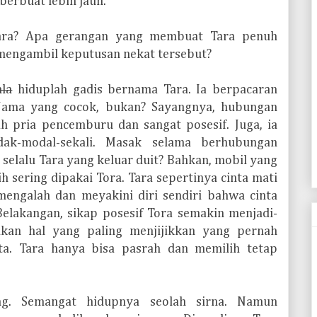
berbuat lebih jauh.
Tara? Apa gerangan yang membuat Tara penuh
mengambil keputusan nekat tersebut?
la
hiduplah gadis bernama Tara. Ia berpacaran
 Nama yang cocok, bukan? Sayangnya, hubungan
ah pria pencemburu dan sangat posesif. Juga, ia
tidak-modal-sekali. Masak selama berhubungan
 selalu Tara yang keluar duit? Bahkan, mobil yang
ih sering dipakai Tora. Tara sepertinya cinta mati
mengalah dan meyakini diri sendiri bahwa cinta
lakangan, sikap posesif Tora semakin menjadi-
ukan hal yang paling menjijikkan yang pernah
ta. Tara hanya bisa pasrah dan memilih tetap
ng. Semangat hidupnya seolah sirna. Namun