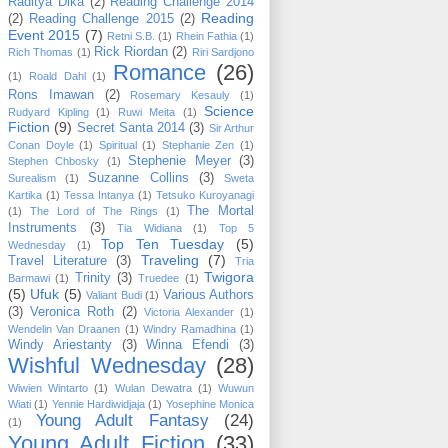
Raditya Dika
(2)
Reading Challenge 2014
Reading
(2)
Reading Challenge 2015
(2)
Event 2015
(7)
Retni S.B.
(1)
Rhein Fathia
(1)
Rick Riordan
(2)
Rich Thomas
(1)
Riri Sardjono
Romance
(26)
(1)
Roald Dahl
(1)
Rons Imawan
(2)
Rosemary Kesauly
(1)
Science
Rudyard Kipling
(1)
Ruwi Meita
(1)
Fiction
(9)
Secret Santa 2014
(3)
Sir Arthur
Conan Doyle
(1)
Spiritual
(1)
Stephanie Zen
(1)
Stephenie Meyer
(3)
Stephen Chbosky
(1)
Suzanne Collins
(3)
Surealism
(1)
Sweta
Kartika
(1)
Tessa Intanya
(1)
Tetsuko Kuroyanagi
The Mortal
(1)
The Lord of The Rings
(1)
Instruments
(3)
Tia Widiana
(1)
Top 5
Top Ten Tuesday
(5)
Wednesday
(1)
Traveling
(7)
Travel Literature
(3)
Tria
Twigora
Trinity
(3)
Barmawi
(1)
Truedee
(1)
(5)
Ufuk
(5)
Various Authors
Valiant Budi
(1)
(3)
Veronica Roth
(2)
Victoria Alexander
(1)
Wendelin Van Draanen
(1)
Windry Ramadhina
(1)
Windy Ariestanty
(3)
Winna Efendi
(3)
Wishful Wednesday
(28)
Wiwien Wintarto
(1)
Wulan Dewatra
(1)
Wuwun
Wiati
(1)
Yennie Hardiwidjaja
(1)
Yosephine Monica
Young Adult Fantasy
(24)
(1)
Young Adult Fiction
(33)