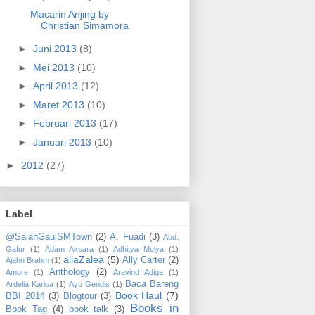
Macarin Anjing by
Christian Simamora
►
Juni 2013
(8)
►
Mei 2013
(10)
►
April 2013
(12)
►
Maret 2013
(10)
►
Februari 2013
(17)
►
Januari 2013
(10)
►
2012
(27)
Label
@SalahGaulSMTown
(2)
A. Fuadi
(3)
Abd.
Gafur
(1)
Adam Aksara
(1)
Adhitya Mulya
(1)
aliaZalea
(5)
Ally Carter
(2)
Ajahn Brahm
(1)
Anthology
(2)
Amore
(1)
Aravind Adiga
(1)
Baca Bareng
Ardelia Karisa
(1)
Ayu Gendis
(1)
Book Haul
(7)
BBI 2014
(3)
Blogtour
(3)
Books in
Book Tag
(4)
book talk
(3)