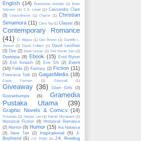
English
(14)
Brahmanto Anindito
(1)
Brian
Cassandra Clare
Selznick
(1)
C.S. Lewis
(1)
Christian
(3)
Chaos@work
(1)
Charon
(1)
Simamora
(11)
Classic
(5)
Clara Ng
(1)
Contemporary Romance
(41)
D. Wijaya
(1)
Dan Brown
(1)
Danielle L.
David Levithan
Jensen
(1)
David Colbert
(1)
(3)
Dee
(2)
Dewi Lestari
(1)
Dini Novita Sari
(1)
Ebook
(15)
Dystopia
(8)
Enid Blyton
Event
(2)
Esti Kinasih
(2)
Eve Shi
(2)
Fiction
(11)
(10)
Fable
(2)
Fantasy
(2)
GagasMedia
(18)
Francisca Todi
(2)
Gayle Forman
(1)
Gitanyali
(1)
Giveaway
(36)
Glam Girls
(3)
Gramedia
Goosebumps
(6)
Pustaka Utama
(39)
Graphic Novels & Comics
(14)
Grasindo
(1)
Harper Lee
(1)
Haruki Murakami
(1)
Historical Fiction
(4)
Historical Romance
Humor
(15)
Horror
(9)
(2)
Ika Natassa
Inspirational
(5)
J-
(3)
Ilana Tan
(2)
Boyfriend
(5)
J.K. Rowling
J.D. Robb
(1)