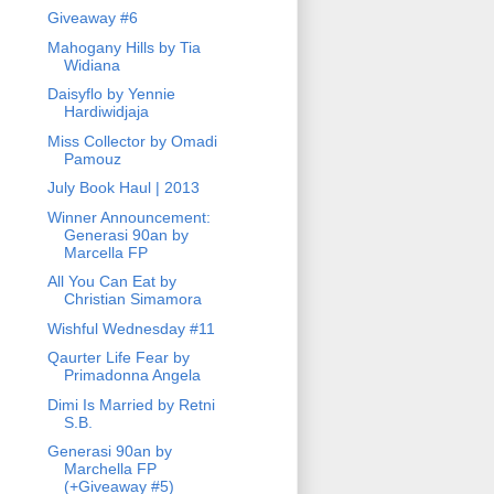
Giveaway #6
Mahogany Hills by Tia
Widiana
Daisyflo by Yennie
Hardiwidjaja
Miss Collector by Omadi
Pamouz
July Book Haul | 2013
Winner Announcement:
Generasi 90an by
Marcella FP
All You Can Eat by
Christian Simamora
Wishful Wednesday #11
Qaurter Life Fear by
Primadonna Angela
Dimi Is Married by Retni
S.B.
Generasi 90an by
Marchella FP
(+Giveaway #5)