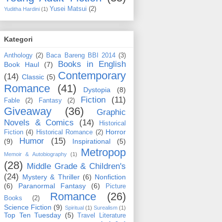
Yusei Matsui
(2)
Yuditha Hardini
(1)
Kategori
Anthology
(2)
Baca Bareng BBI 2014
(3)
Books in English
Book Haul
(7)
Contemporary
(14)
Classic
(5)
Romance
(41)
Dystopia
(8)
Fiction
(11)
Fable
(2)
Fantasy
(2)
Giveaway
(36)
Graphic
Novels & Comics
(14)
Historical
Horror
Fiction
(4)
Historical Romance
(2)
Humor
(15)
(9)
Inspirational
(5)
Metropop
Memoir & Autobiography
(1)
(28)
Middle Grade & Children's
(24)
Mystery & Thriller
(6)
Nonfiction
(6)
Paranormal Fantasy
(6)
Picture
Romance
(26)
Books
(2)
Science Fiction
(9)
Spiritual
(1)
Surealism
(1)
Top Ten Tuesday
(5)
Travel Literature