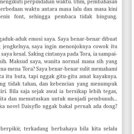
mengikuti perpindahan waktu. Uhm, pembahasan
perbedaan waktu antara masa lalu dan masa kini
enis font, sehingga pembaca tidak bingung.
gaduk-aduk emosi saya. Saya benar-benar dibuat
ng jengkelnya, saya ingin menonjoknya cowok itu
 saya kesal. Saking cintanya pada Tora, ia sampai-
rnih. Maksud saya, wanita normal mana sih yang
ena-mena Tora? Saya benar-benar sulit memahami
ta itu buta, tapi nggak gitu-gitu amat kayaknya.
ang tidak tahan, dan kebencian yang menumpuk
i. Bila saja sejak awal ia bersikap lebih tegas,
rita dan memutuskan untuk menjadi pembunuh...
aka novel Daisyflo nggak bakal pernah ada dong?
berpikir, terkadang berbahaya bila kita selalu