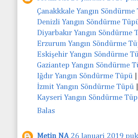
Çanakkkale Yangın Söndürme
Denizli Yangın Söndürme Tüp
Diyarbakır Yangın Söndürme 
Erzurum Yangın Söndürme T
Eskişehir Yangın Söndürme T
Gaziantep Yangın Söndürme 
Iğdır Yangın Söndürme Tüpü
|
İzmit Yangın Söndürme Tüpü
Kayseri Yangın Söndürme Tü
Balas
Metin NA
26 Januari 2019 puk