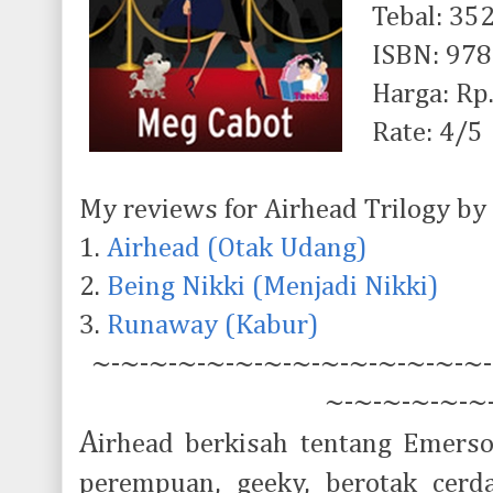
Tebal: 35
ISBN: 97
Harga: Rp.
Rate: 4/5
My reviews for Airhead Trilogy by
1.
Airhead (Otak Udang)
2.
Being Nikki (Menjadi Nikki)
3.
Runaway (Kabur)
~-~-~-~-~-~-~-~-~-~-~-~-~-~-
~-~-~-~-~-~
A
irhead berkisah tentang Emers
perempuan, geeky, berotak cerd