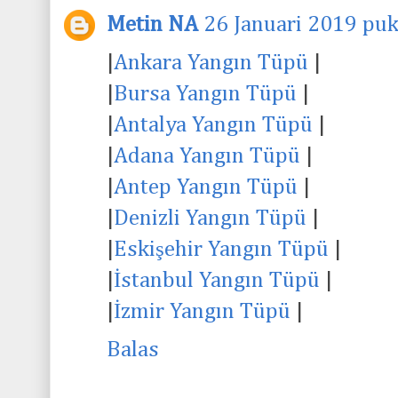
Metin NA
26 Januari 2019 puk
|
Ankara Yangın Tüpü
|
|
Bursa Yangın Tüpü
|
|
Antalya Yangın Tüpü
|
|
Adana Yangın Tüpü
|
|
Antep Yangın Tüpü
|
|
Denizli Yangın Tüpü
|
|
Eskişehir Yangın Tüpü
|
|
İstanbul Yangın Tüpü
|
|
İzmir Yangın Tüpü
|
Balas