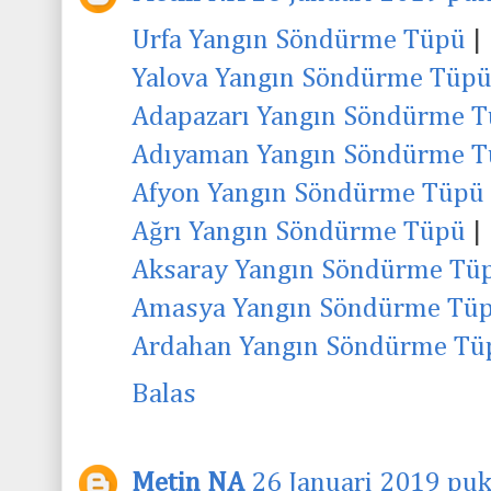
Urfa Yangın Söndürme Tüpü
|
Yalova Yangın Söndürme Tüp
Adapazarı Yangın Söndürme 
Adıyaman Yangın Söndürme 
Afyon Yangın Söndürme Tüpü
Ağrı Yangın Söndürme Tüpü
|
Aksaray Yangın Söndürme Tü
Amasya Yangın Söndürme Tü
Ardahan Yangın Söndürme Tü
Balas
Metin NA
26 Januari 2019 puk