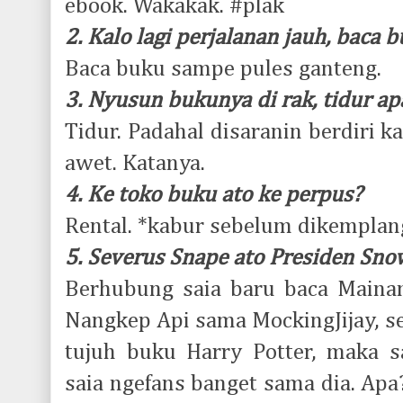
ebook. Wakakak. #plak
2. Kalo lagi perjalanan jauh, baca 
Baca buku sampe pules ganteng.
3. Nyusun bukunya di rak, tidur ap
Tidur. Padahal disaranin berdiri k
awet. Katanya.
4. Ke toko buku ato ke perpus?
Rental. *kabur sebelum dikemplan
5. Severus Snape ato Presiden Sno
Berhubung saia baru baca Maina
Nangkep Api sama MockingJijay, s
tujuh buku Harry Potter, maka s
saia ngefans banget sama dia. Ap