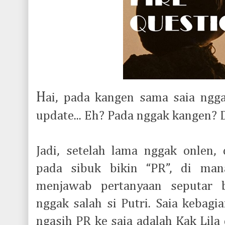
H
ai, pada kangen sama saia ngg
update... Eh? Pada nggak kangen? D
Jadi, setelah lama nggak onlen, 
pada sibuk bikin “PR”, di ma
menjawab pertanyaan seputar b
nggak salah si Putri. Saia kebagi
ngasih PR ke saia adalah Kak Lila d