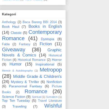
Kategori
Anthology
(2)
Baca Bareng BBI 2014
(3)
Books in English
Book Haul
(7)
Contemporary
(14)
Classic
(5)
Romance
(41)
Dystopia
(8)
Fiction
(11)
Fable
(2)
Fantasy
(2)
Giveaway
(36)
Graphic
Novels & Comics
(14)
Historical
Horror
Fiction
(4)
Historical Romance
(2)
Humor
(15)
(9)
Inspirational
(5)
Metropop
Memoir & Autobiography
(1)
(28)
Middle Grade & Children's
(24)
Mystery & Thriller
(6)
Nonfiction
(6)
Paranormal Fantasy
(6)
Picture
Romance
(26)
Books
(2)
Science Fiction
(9)
Spiritual
(1)
Surealism
(1)
Top Ten Tuesday
(5)
Travel Literature
Wishful
Traveling
(7)
(3)