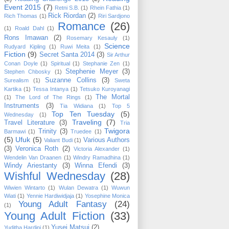
Event 2015
(7)
Retni S.B.
(1)
Rhein Fathia
(1)
Rick Riordan
(2)
Rich Thomas
(1)
Riri Sardjono
Romance
(26)
(1)
Roald Dahl
(1)
Rons Imawan
(2)
Rosemary Kesauly
(1)
Science
Rudyard Kipling
(1)
Ruwi Meita
(1)
Fiction
(9)
Secret Santa 2014
(3)
Sir Arthur
Conan Doyle
(1)
Spiritual
(1)
Stephanie Zen
(1)
Stephenie Meyer
(3)
Stephen Chbosky
(1)
Suzanne Collins
(3)
Surealism
(1)
Sweta
Kartika
(1)
Tessa Intanya
(1)
Tetsuko Kuroyanagi
The Mortal
(1)
The Lord of The Rings
(1)
Instruments
(3)
Tia Widiana
(1)
Top 5
Top Ten Tuesday
(5)
Wednesday
(1)
Traveling
(7)
Travel Literature
(3)
Tria
Twigora
Trinity
(3)
Barmawi
(1)
Truedee
(1)
(5)
Ufuk
(5)
Various Authors
Valiant Budi
(1)
(3)
Veronica Roth
(2)
Victoria Alexander
(1)
Wendelin Van Draanen
(1)
Windry Ramadhina
(1)
Windy Ariestanty
(3)
Winna Efendi
(3)
Wishful Wednesday
(28)
Wiwien Wintarto
(1)
Wulan Dewatra
(1)
Wuwun
Wiati
(1)
Yennie Hardiwidjaja
(1)
Yosephine Monica
Young Adult Fantasy
(24)
(1)
Young Adult Fiction
(33)
Yusei Matsui
(2)
Yuditha Hardini
(1)