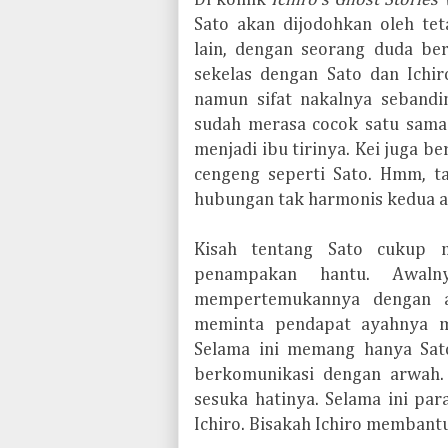
Di komik
Ichiro's Ghost Stories 
Sato akan dijodohkan oleh te
lain, dengan seorang duda b
sekelas dengan Sato dan Ichi
namun sifat nakalnya sebandi
sudah merasa cocok satu sama 
menjadi ibu tirinya. Kei juga be
cengeng seperti Sato. Hmm, 
hubungan tak harmonis kedua an
Kisah tentang Sato cukup 
penampakan hantu. Awaln
mempertemukannya dengan a
meminta pendapat ayahnya m
Selama ini memang hanya Sat
berkomunikasi dengan arwah.
sesuka hatinya. Selama ini pa
Ichiro. Bisakah Ichiro membant