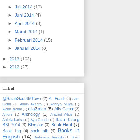
►
Juli 2014
(10)
►
Juni 2014
(4)
►
April 2014
(3)
►
Maret 2014
(1)
►
Februari 2014
(15)
►
Januari 2014
(8)
►
2013
(102)
►
2012
(27)
Label
@SalahGaulSMTown
(2)
A. Fuadi
(3)
Abd.
Gafur
(1)
Adam Aksara
(1)
Adhitya Mulya
(1)
aliaZalea
(5)
Ally Carter
(2)
Ajahn Brahm
(1)
Anthology
(2)
Amore
(1)
Aravind Adiga
(1)
Baca Bareng
Ardelia Karisa
(1)
Ayu Gendis
(1)
Book Haul
(7)
BBI 2014
(3)
Blogtour
(3)
Books in
Book Tag
(4)
book talk
(3)
English
(14)
Brahmanto Anindito
(1)
Brian