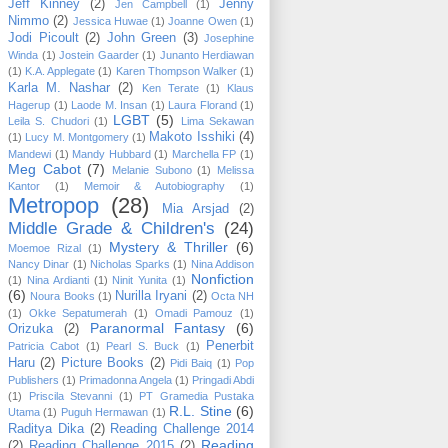
Jeff Kinney
(2)
Jenny
Jen Campbell
(1)
Nimmo
(2)
Jessica Huwae
(1)
Joanne Owen
(1)
Jodi Picoult
(2)
John Green
(3)
Josephine
Winda
(1)
Jostein Gaarder
(1)
Junanto Herdiawan
(1)
K.A. Applegate
(1)
Karen Thompson Walker
(1)
Karla M. Nashar
(2)
Ken Terate
(1)
Klaus
Hagerup
(1)
Laode M. Insan
(1)
Laura Florand
(1)
LGBT
(5)
Leila S. Chudori
(1)
Lima Sekawan
Makoto Isshiki
(4)
(1)
Lucy M. Montgomery
(1)
Mandewi
(1)
Mandy Hubbard
(1)
Marchella FP
(1)
Meg Cabot
(7)
Melanie Subono
(1)
Melissa
Kantor
(1)
Memoir & Autobiography
(1)
Metropop
(28)
Mia Arsjad
(2)
Middle Grade & Children's
(24)
Mystery & Thriller
(6)
Moemoe Rizal
(1)
Nancy Dinar
(1)
Nicholas Sparks
(1)
Nina Addison
Nonfiction
(1)
Nina Ardianti
(1)
Ninit Yunita
(1)
(6)
Nurilla Iryani
(2)
Noura Books
(1)
Octa NH
(1)
Okke Sepatumerah
(1)
Omadi Pamouz
(1)
Paranormal Fantasy
(6)
Orizuka
(2)
Penerbit
Patricia Cabot
(1)
Pearl S. Buck
(1)
Haru
(2)
Picture Books
(2)
Pidi Baiq
(1)
Pop
Publishers
(1)
Primadonna Angela
(1)
Pringadi Abdi
(1)
Priscila Stevanni
(1)
PT Gramedia Pustaka
R.L. Stine
(6)
Utama
(1)
Puguh Hermawan
(1)
Raditya Dika
(2)
Reading Challenge 2014
Reading
(2)
Reading Challenge 2015
(2)