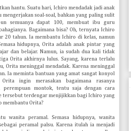
tkan hantu. Suatu hari, Ichiro mendadak jadi anak
 mengerjakan soal-soal, bahkan yang paling sulit
a pun semuanya dapat 100, membuat ibu guru
bahagianya. Bagaimana bisa? Oh, ternyata Ichiro
 20 tahun. Ia membantu Ichiro di kelas, namun
 Semasa hidupnya, Orita adalah anak pintar yang
ajar dan belajar. Namun, ia sudah dua kali tidak
tiga Orita akhirnya lulus. Sayang, karena terlalu
itu, Orita meninggal mendadak. Karena meninggal
ran. Ia meminta bantuan yang amat sangat konyol
Orita ingin merasakan bagaimana rasanya
 perempuan montok, tentu saja dengan cara
e tersebut terdengar menjijikkan bagi Ichiro yang
ro membantu Orita?
ntu wanita peramal. Semasa hidupnya, wanita
sebagai peramal palsu. Karena itulah ia menjadi