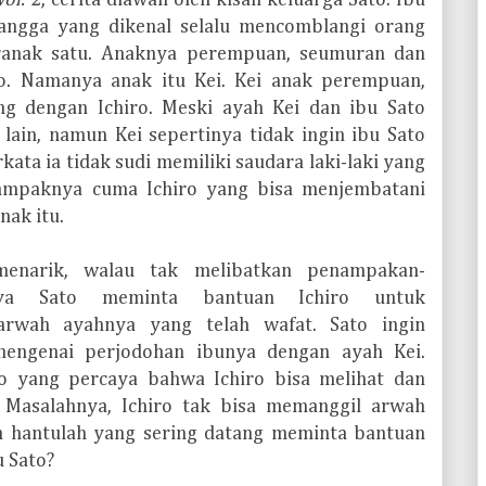
Vol. 2
, cerita diawali oleh kisah keluarga Sato. Ibu
tangga yang dikenal selalu mencomblangi orang
eranak satu. Anaknya perempuan, seumuran dan
ro. Namanya anak itu Kei. Kei anak perempuan,
ng dengan Ichiro. Meski ayah Kei dan ibu Sato
lain, namun Kei sepertinya tidak ingin ibu Sato
rkata ia tidak sudi memiliki saudara laki-laki yang
tampaknya cuma Ichiro yang bisa menjembatani
ak itu.
menarik, walau tak melibatkan penampakan-
ya Sato meminta bantuan Ichiro untuk
rwah ayahnya yang telah wafat. Sato ingin
engenai perjodohan ibunya dengan ayah Kei.
o yang percaya bahwa Ichiro bisa melihat dan
 Masalahnya, Ichiro tak bisa memanggil arwah
ra hantulah yang sering datang meminta bantuan
u Sato?