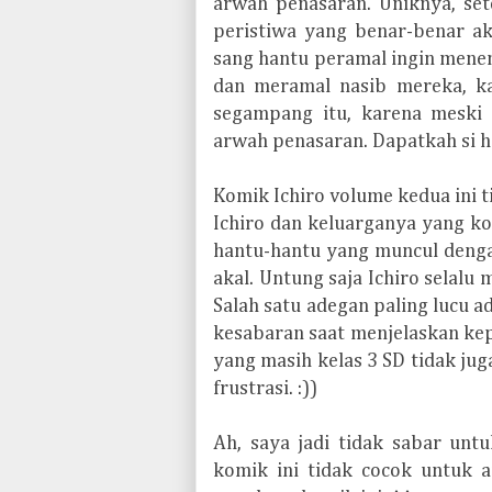
arwah penasaran. Uniknya, set
peristiwa yang benar-benar aka
sang hantu peramal ingin menem
dan meramal nasib mereka, kal
segampang itu, karena meski 
arwah penasaran. Dapatkah si h
Komik Ichiro volume kedua ini 
Ichiro dan keluarganya yang k
hantu-hantu yang muncul denga
akal. Untung saja Ichiro selal
Salah satu adegan paling lucu a
kesabaran saat menjelaskan ke
yang masih kelas 3 SD tidak jug
frustrasi. :))
Ah, saya jadi tidak sabar unt
komik ini tidak cocok untuk a