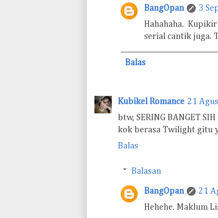
BangOpan
3 Se
Hahahaha. Kupikir
serial cantik juga.
Balas
Kubikel Romance
21 Agus
btw, SERING BANGET SIH
kok berasa Twilight gitu 
Balas
Balasan
BangOpan
21 A
Hehehe. Maklum Lis