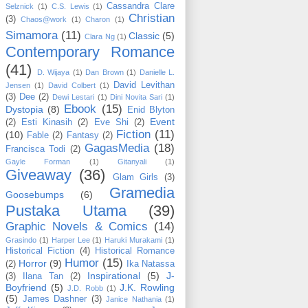
Cassandra Clare
Selznick
(1)
C.S. Lewis
(1)
Christian
(3)
Chaos@work
(1)
Charon
(1)
Simamora
(11)
Classic
(5)
Clara Ng
(1)
Contemporary Romance
(41)
D. Wijaya
(1)
Dan Brown
(1)
Danielle L.
David Levithan
Jensen
(1)
David Colbert
(1)
(3)
Dee
(2)
Dewi Lestari
(1)
Dini Novita Sari
(1)
Ebook
(15)
Dystopia
(8)
Enid Blyton
Event
(2)
Esti Kinasih
(2)
Eve Shi
(2)
Fiction
(11)
(10)
Fable
(2)
Fantasy
(2)
GagasMedia
(18)
Francisca Todi
(2)
Gayle Forman
(1)
Gitanyali
(1)
Giveaway
(36)
Glam Girls
(3)
Gramedia
Goosebumps
(6)
Pustaka Utama
(39)
Graphic Novels & Comics
(14)
Grasindo
(1)
Harper Lee
(1)
Haruki Murakami
(1)
Historical Fiction
(4)
Historical Romance
Humor
(15)
Horror
(9)
(2)
Ika Natassa
Inspirational
(5)
J-
(3)
Ilana Tan
(2)
Boyfriend
(5)
J.K. Rowling
J.D. Robb
(1)
(5)
James Dashner
(3)
Janice Nathania
(1)