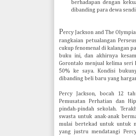
berhadapan dengan kekua
dibanding para dewa sendir
P
ercy Jackson and The Olympia
rangkaian petualangan Perseu
cukup fenomenal di kalangan pa
buku ini, dan akhirnya kesam
Gorontalo menjual kelima seri
50% ke saya. Kondisi bukuny
dibanding beli baru yang harga
Percy Jackson, bocah 12 tah
Pemusatan Perhatian dan Hipe
pindah-pindah sekolah. Terakh
swasta untuk anak-anak bermas
mulai bertekad untuk untuk m
yang justru mendatangi Perc