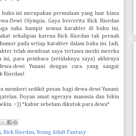
n buku ini merupakan permulaan yang luar biasa
ewa-Dewi Olympia. Gaya bercerita Rick Riordan
uga suka hampir semua karakter di buku ini,
ahat sekalipun karena Rick Riordan tak pernah
umor pada setiap karakter dalam buku ini. Jadi,
akter telah membuat saya tertawa meski mereka
u ini, para pembaca (setidaknya saya) akhirnya
 dewa-dewi Yunani dengan cara yang sangat
k Riordan!
u memberi sedikit pesan bagi dewa-dewi Yunani:
egatelan. Doyan amat ngerayu manusia dan bikin
cuekin. =)) *kabur sebelum dikutuk para dewa*
s
,
Rick Riordan
,
Young Adult Fantasy