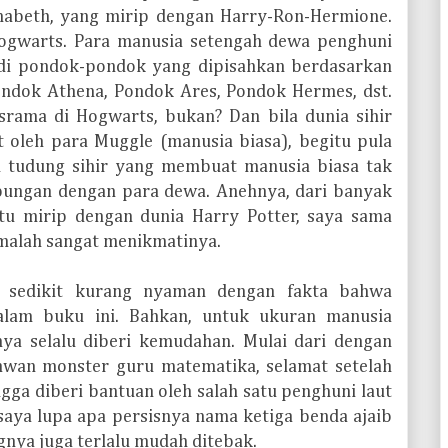
nabeth, yang mirip dengan Harry-Ron-Hermione.
ogwarts. Para manusia setengah dewa penghuni
 di pondok-pondok yang dipisahkan berdasarkan
ondok Athena, Pondok Ares, Pondok Hermes, dst.
rama di Hogwarts, bukan? Dan bila dunia sihir
t oleh para Muggle (manusia biasa), begitu pula
 tudung sihir yang membuat manusia biasa tak
bungan dengan para dewa. Anehnya, dari banyak
tu mirip dengan dunia Harry Potter, saya sama
 malah sangat menikmatinya.
a sedikit kurang nyaman dengan fakta bahwa
alam buku ini. Bahkan, untuk ukuran manusia
ya selalu diberi kemudahan. Mulai dari dengan
awan monster guru matematika, selamat setelah
gga diberi bantuan oleh salah satu penghuni laut
saya lupa apa persisnya nama ketiga benda ajaib
gnya juga terlalu mudah ditebak.