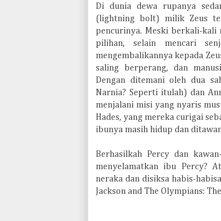
Di dunia dewa rupanya sedan
(lightning bolt) milik Zeus t
pencurinya. Meski berkali-kali
pilihan, selain mencari se
mengembalikannya kepada Zeus 
saling berperang, dan manu
Dengan ditemani oleh dua saha
Narnia? Seperti itulah) dan A
menjalani misi yang nyaris mu
Hades, yang mereka curigai seba
ibunya masih hidup dan ditawan
Berhasilkah Percy dan kawan
menyelamatkan ibu Percy? At
neraka dan disiksa habis-habi
Jackson and The Olympians: The 