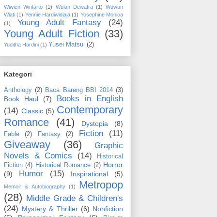
Wiwien Wintarto
(1)
Wulan Dewatra
(1)
Wuwun
Wiati
(1)
Yennie Hardiwidjaja
(1)
Yosephine Monica
Young Adult Fantasy
(24)
(1)
Young Adult Fiction
(33)
Yusei Matsui
(2)
Yuditha Hardini
(1)
Kategori
Anthology
(2)
Baca Bareng BBI 2014
(3)
Books in English
Book Haul
(7)
Contemporary
(14)
Classic
(5)
Romance
(41)
Dystopia
(8)
Fiction
(11)
Fable
(2)
Fantasy
(2)
Giveaway
(36)
Graphic
Novels & Comics
(14)
Historical
Horror
Fiction
(4)
Historical Romance
(2)
Humor
(15)
(9)
Inspirational
(5)
Metropop
Memoir & Autobiography
(1)
(28)
Middle Grade & Children's
(24)
Mystery & Thriller
(6)
Nonfiction