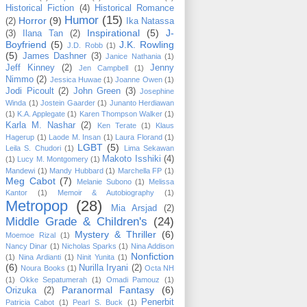
Historical Fiction
(4)
Historical Romance
Humor
(15)
Horror
(9)
(2)
Ika Natassa
Inspirational
(5)
J-
(3)
Ilana Tan
(2)
Boyfriend
(5)
J.K. Rowling
J.D. Robb
(1)
(5)
James Dashner
(3)
Janice Nathania
(1)
Jeff Kinney
(2)
Jenny
Jen Campbell
(1)
Nimmo
(2)
Jessica Huwae
(1)
Joanne Owen
(1)
Jodi Picoult
(2)
John Green
(3)
Josephine
Winda
(1)
Jostein Gaarder
(1)
Junanto Herdiawan
(1)
K.A. Applegate
(1)
Karen Thompson Walker
(1)
Karla M. Nashar
(2)
Ken Terate
(1)
Klaus
Hagerup
(1)
Laode M. Insan
(1)
Laura Florand
(1)
LGBT
(5)
Leila S. Chudori
(1)
Lima Sekawan
Makoto Isshiki
(4)
(1)
Lucy M. Montgomery
(1)
Mandewi
(1)
Mandy Hubbard
(1)
Marchella FP
(1)
Meg Cabot
(7)
Melanie Subono
(1)
Melissa
Kantor
(1)
Memoir & Autobiography
(1)
Metropop
(28)
Mia Arsjad
(2)
Middle Grade & Children's
(24)
Mystery & Thriller
(6)
Moemoe Rizal
(1)
Nancy Dinar
(1)
Nicholas Sparks
(1)
Nina Addison
Nonfiction
(1)
Nina Ardianti
(1)
Ninit Yunita
(1)
(6)
Nurilla Iryani
(2)
Noura Books
(1)
Octa NH
(1)
Okke Sepatumerah
(1)
Omadi Pamouz
(1)
Paranormal Fantasy
(6)
Orizuka
(2)
Penerbit
Patricia Cabot
(1)
Pearl S. Buck
(1)