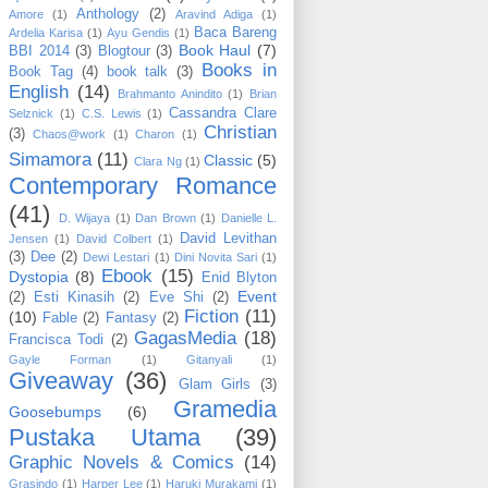
Anthology
(2)
Amore
(1)
Aravind Adiga
(1)
Baca Bareng
Ardelia Karisa
(1)
Ayu Gendis
(1)
Book Haul
(7)
BBI 2014
(3)
Blogtour
(3)
Books in
Book Tag
(4)
book talk
(3)
English
(14)
Brahmanto Anindito
(1)
Brian
Cassandra Clare
Selznick
(1)
C.S. Lewis
(1)
Christian
(3)
Chaos@work
(1)
Charon
(1)
Simamora
(11)
Classic
(5)
Clara Ng
(1)
Contemporary Romance
(41)
D. Wijaya
(1)
Dan Brown
(1)
Danielle L.
David Levithan
Jensen
(1)
David Colbert
(1)
(3)
Dee
(2)
Dewi Lestari
(1)
Dini Novita Sari
(1)
Ebook
(15)
Dystopia
(8)
Enid Blyton
Event
(2)
Esti Kinasih
(2)
Eve Shi
(2)
Fiction
(11)
(10)
Fable
(2)
Fantasy
(2)
GagasMedia
(18)
Francisca Todi
(2)
Gayle Forman
(1)
Gitanyali
(1)
Giveaway
(36)
Glam Girls
(3)
Gramedia
Goosebumps
(6)
Pustaka Utama
(39)
Graphic Novels & Comics
(14)
Grasindo
(1)
Harper Lee
(1)
Haruki Murakami
(1)