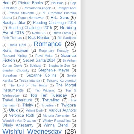
Haru
(2)
Picture Books
(2)
Pidi Baiq
(1)
Pop
Publishers
(1)
Primadonna Angela
(1)
Pringadi Abdi
(1)
Priscila Stevanni
(1)
PT Gramedia Pustaka
R.L. Stine
(6)
Utama
(1)
Puguh Hermawan
(1)
Raditya Dika
(2)
Reading Challenge 2014
Reading
(2)
Reading Challenge 2015
(2)
Event 2015
(7)
Retni S.B.
(1)
Rhein Fathia
(1)
Rick Riordan
(2)
Rich Thomas
(1)
Riri Sardjono
Romance
(26)
(1)
Roald Dahl
(1)
Rons Imawan
(2)
Rosemary Kesauly
(1)
Science
Rudyard Kipling
(1)
Ruwi Meita
(1)
Fiction
(9)
Secret Santa 2014
(3)
Sir Arthur
Conan Doyle
(1)
Spiritual
(1)
Stephanie Zen
(1)
Stephenie Meyer
(3)
Stephen Chbosky
(1)
Suzanne Collins
(3)
Surealism
(1)
Sweta
Kartika
(1)
Tessa Intanya
(1)
Tetsuko Kuroyanagi
The Mortal
(1)
The Lord of The Rings
(1)
Instruments
(3)
Tia Widiana
(1)
Top 5
Top Ten Tuesday
(5)
Wednesday
(1)
Traveling
(7)
Travel Literature
(3)
Tria
Twigora
Trinity
(3)
Barmawi
(1)
Truedee
(1)
(5)
Ufuk
(5)
Various Authors
Valiant Budi
(1)
(3)
Veronica Roth
(2)
Victoria Alexander
(1)
Wendelin Van Draanen
(1)
Windry Ramadhina
(1)
Windy Ariestanty
(3)
Winna Efendi
(3)
Wishful Wednesday
(28)