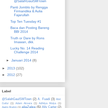
@SalahGaulSMTown
Panti Jomblo by Rengga
Firmandika & Aulia
Fajarullah
Top Ten Tuesday #1
Baca dan Posting Bareng
BBI 2014
Truth or Dare by Rons
Imawan, dkk.
Lucky No. 14 Reading
Challenge 2014
►
Januari 2014
(8)
►
2013
(102)
►
2012
(27)
Label
@SalahGaulSMTown
(2)
A. Fuadi
(3)
Abd.
Gafur
(1)
Adam Aksara
(1)
Adhitya Mulya
(1)
aliaZalea
(5)
Ally Carter
(2)
Ajahn Brahm
(1)