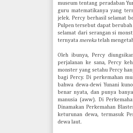
museum tentang peradaban Yuna
guru matematikanya yang tern
jelek. Percy berhasil selamat 
Pulpen tersebut dapat berubah
selamat dari serangan si mons
ternyata
mereka
telah mengetah
Oleh ibunya, Percy diungsik
perjalanan ke sana, Percy keh
monster yang setahu Percy hany
bagi Percy. Di perkemahan mu
bahwa dewa-dewi Yunani kuno
benar nyata, dan punya banya
manusia (aww). Di Perkemahan
Dinamakan Perkemahan Blaster
keturunan dewa, termasuk Perc
dewa laut.